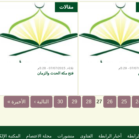
مقالات
ثلاثاء, 07/07/2015 - 5:28م
فتح مكة الحدث والزمان
2
25
26
27
28
29
30
التالية ›
الأخيرة »
لرابطة
أخبار الرابطة
الفتاوى
منشورات
مجلة الاعتصام
المكتبة الإلك