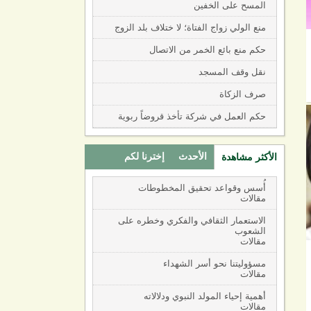
المسح على الخفين
منع الولي زواج الفتاة؛ لا ختلاف بلد الزوج
حكم منع بائع الخمر من الاتصال
نقل وقف المسجد
صرف الزكاة
حكم العمل في شركة تأخذ قروضاً ربوية
الأحدث
إخترنا لكم
الأكثر مشاهدة
(active tab)
أُسس وقواعد تحقيق المخطوطات
مقالات
الاستعمار الثقافي والفكري وخطره على
الشعوب
مقالات
مسؤوليتنا نحو أسر الشهداء
مقالات
أهمية إحياء المولد النبوي ودلالاته
مقالات