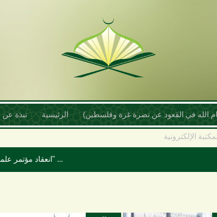
أمام الله في القعود عن نصرة غزة وفلسطين)
الرئيسية
نبذة عن ا
مكتبة الإلكترونية
انعقاد مؤتمر علماء اليمن السنوي بعنوان "موقف علماء الأمة تجاه حرب الإبادة والتجويع في غزة ومخطط إسرائيل الكبرى"