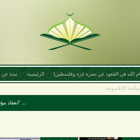
أمام الله في القعود عن نصرة غزة وفلسطين)
الرئيسية
نبذة عن ا
مكتبة الإلكترونية
انعقاد مؤتمر علماء اليمن السنوي بعنوان "موقف علماء الأمة تجاه حرب الإبادة والتجويع في غزة ومخطط إسرائيل الكبرى"