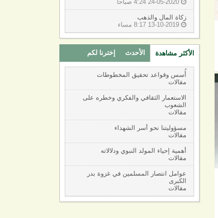
24-05-2020 4:24 صباحا

زكاة المال والذهب
13-10-2019 8:17 مساء

الأحدث
إخترنا لكم
الأكثر مشاهدة
(active tab)
أُسس وقواعد تحقيق المخطوطات
مقالات
الاستعمار الثقافي والفكري وخطره على
الشعوب
مقالات
مسؤوليتنا نحو أسر الشهداء
مقالات
أهمية إحياء المولد النبوي ودلالاته
مقالات
عوامل انتصار المسلمين في غزوة بدر
الكبرى
مقالات