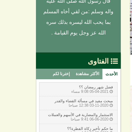
قال رسول الله صلى الله عليه
واله وسلم :من لقي أخاه المسلم
بما يحب الله ليسره بذلك سره
الله عز وجل يوم القيامة .
الفتاوى

الأكثر مشاهدة
إخترنا لكم
الأحدث
فضل شهر رمضان ؟؟
05-04-2021 9:08 مساء

مبحث مفيد في مسألة القضاء والقدر
03-11-2020 12:38 صباحا

الاستثمار والمضاربة في الأسهم والعملات
06-06-2020 9:41 صباحا

ما حكم تأخير زكاة الفطرة؟؟