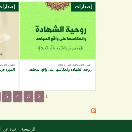
إصدارات
إصدارات
اثنين, 28/12/2020 - 5:32م
اثنين, 19/10/2020 - 7:17م
روحية الشهادة وانعكاسها على واقع المجاهد
المورد في 
5
4
3
2
1
الرئيسية
نبذة عن ا