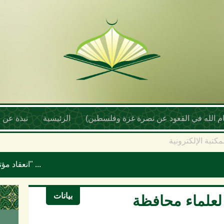
أمام الله في القعود عن نصرة غزة وفلسطين)
الرئيسية
نبذة عن ا
مكتبة الإلكترونية
انعقاد مؤتمر علماء اليمن السنوي بعنوان "موقف علماء الأمة تجاه حرب الإبادة والتجويع في غزة ومخطط إسرائيل الكبرى"
بيانات
ي لعلماء محافظة