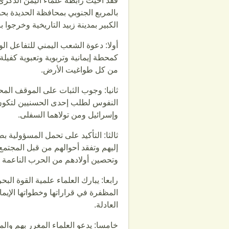
فقد أحيت رابطة علماء اليمن الذكرى ا
بالمربع الجنوبي بمحافظة الحديدة ب
الكبير بمدينة زبيد التاريخية وخرجوا بال
أولا: دعوة الشعب اليمني للتفاعل ال
كمحطة إيمانية وتربوية وتعبوية كفيلة
من كل طواغيت الأرض.
ثانيا: وجوب الثبات على الموقف المح
النفوس لطلب إحدى الحسنيين لتكون كل
وإسرائيل ومن تولاهما السفلى.
ثالثا: التأكيد على تحمل المسؤولية 
إليهم وتفقد أحوالهم من قبل المجتمع
وتحصين أولادهم من الحرب الناعمة من
رابعا: يبارك العلماء علمية القوة الب
المظفرة في قراراتها وخطواتها الإي
العادلة.
خامسا: يدعو العلماء المغرر بهم وا