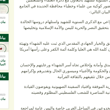
لسنوية للشهيد بالتعاون مع دائرة العلماء والمتعلمين
حضور كوكبة من علماء وخطباء محافظة الحديدة في الجامع
بيان التالي:-
-2023
واعي مع الذكرى السنوية للشهيد واستلهام دروسها الخالدة
بيان 
 بتحقيق النصر والحرية لليمن والأمة الإسلامية وتخليصها
بيان
ق والخيار الجهادي المقدس الذي ثبت عليه الشهداء وتهيئة
مة الله هي العليا وكلمة أئمة الكفر وعلى رأسها أمريكا
-2023
بيان 
المبا
بصدق وأمانة وإخلاص تجاه أسر الشهداء ورعايتهم والإحسان
 والحكومة والأغنياء وميسوري الحال وتقديرهم وإكرامهم
بيان
 خلال تثقيفهم بالثقافة القرآنية
حرية الموفقة واقتياد السفينة الصهيونية ويفوضون القيادة
مانية المناصرة للشعب الفلسطيني المظلوم وقضيته
-2023
بيان ر
لمخدوعين في الساحل الغربي خاصة واليمن عامة لمراجعة