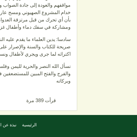
مواقفهم والعودة إلى جادة الصواب وع
خدام المشروع الصهيوني ومسح عار ال
بأن أي تحرك من قبل مرتزقة العدوا
ومشاركة في سفك دماء وأطفال غزة
سادسا: يدين العلماء ما يقدم عليه 
صريحة للكتاب والسنة والإصرار على ا
اكتراثه لما جرى ويجري لأطفال ونسا
نسأل الله النصر والحرية لليمن وفلسط
والفرج والفتح المبين للمستضعفين ف
وبركاته
قرأت 389 مرة
الرئيسية
نبذة عن ا