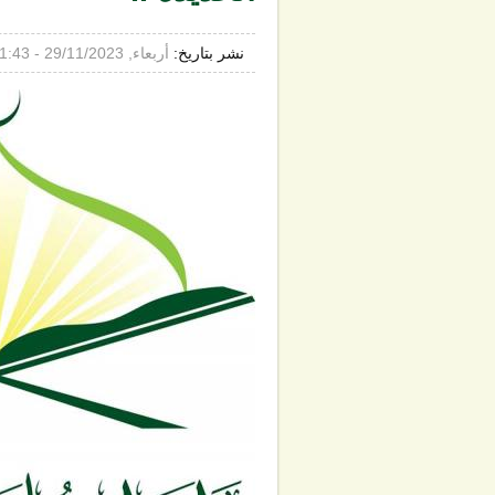
نشر بتاريخ:
أربعاء, 29/11/2023 - 1:43م