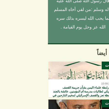
ال رسول الله صلى الله عليه
له وسلم :من لقي أخاه المسلم
ما يحب الله ليسره بذلك سره
الله عز وجل يوم القيامة .
أيضاً
ات
10-09
رابطة علماء اليمن بشأن جريمة القصف
يكي لطالبات مدرسة أم المؤمنين. عائشة بالجند
ظة تعز والقصف الإسرائيلي لمخيم النازحين في
يونس
ات