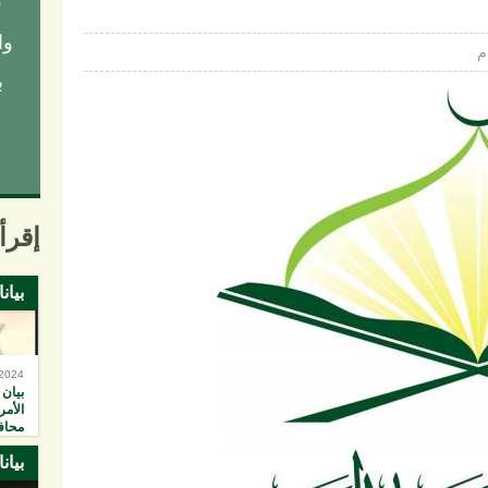
ق
وا
ب
إقرأ 
بيان
-2024
بيان 
الأمر
محاف
خان 
بيان