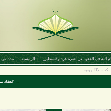
أمام الله في القعود عن نصرة غزة وفلسطين)
الرئيسية
نبذة عن ا
مكتبة الإلكترونية
انعقاد مؤتمر علماء اليمن السنوي بعنوان "موقف علماء الأمة تجاه حرب الإبادة والتجويع في غزة ومخطط إسرائيل الكبرى"