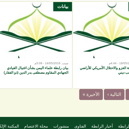
بيانات
سبت, 14/05/2016 - 3:09م
ة الغزو والاحتلال الأمريكي للأراضي
بيان رابطة علماء اليمن بشأن اغتيال القيادي
جب ديني
الجهادي المقاوم مصطفى بدر الدين (ذو الفقار)
التالية ›
الأخيرة »
لرابطة
أخبار الرابطة
الفتاوى
منشورات
مجلة الاعتصام
المكتبة الإلك