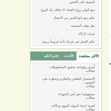
المسح على الخفين
منع الولي زواج الفتاة؛ لا ختلاف بلد الزوج
حكم منع بائع الخمر من الاتصال
نقل وقف المسجد
صرف الزكاة
حكم العمل في شركة تأخذ قروضاً ربوية
الأحدث
إخترنا لكم
الأكثر مشاهدة
(active tab)
أُسس وقواعد تحقيق المخطوطات
مقالات
الاستعمار الثقافي والفكري وخطره على
الشعوب
مقالات
مسؤوليتنا نحو أسر الشهداء
مقالات
أهمية إحياء المولد النبوي ودلالاته
مقالات