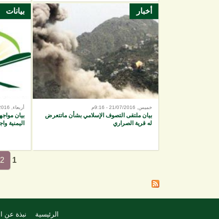
أخبار
بيانات
خميس, 21/07/2016 - 9:16م
أربعاء, 18/05/2016 - 4:44م
بيان ملتقى التصوف الإسلامي بشأن ماتتعرض
بيان مواجه
له قرية الصراري
اليمنية وا
2
1
الرئيسية
نبذة عن ا