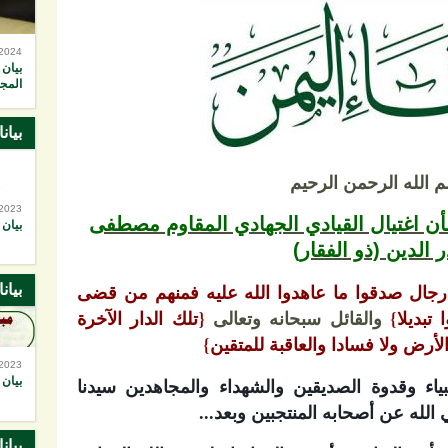
-2024
بيان 
المجا
بيان
 الله الرحمن الرحيم
-2023
أن اغتيال القيادي الجهادي المقاوم مصطفى
بيان 
ر الدين (ذو الفقار)
رجال صدقوا ما عاهدوا الله عليه فمنهم من قضى
بيان
 تبديلا}
والقائل سبحانه وتعالى
{تلك الدار الآخرة
لأرض ولا فسادا والعاقبة للمتقين}
-2023
ياء وقدوة الصديقين والشهداء والمجاهدين سيدنا
بيان 
لله عن أصحابه المنتجبين وبعد...
بيان