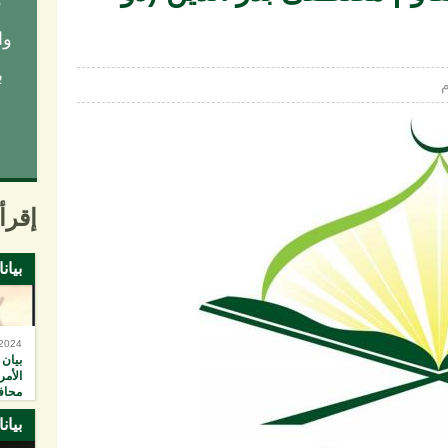
ق
وا
ب
إقرأ 
بيان
-2024
بيان 
الأمر
محاف
خان 
بيان