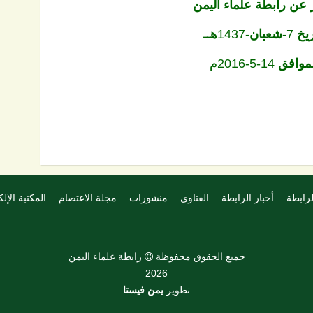
 عن رابطة علماء اليمن
ريخ
-شعبان-
هــ
1437
7
لموافق
14-5-2016م
لرابطة
أخبار الرابطة
الفتاوى
منشورات
مجلة الاعتصام
المكتبة الإلك
جميع الحقوق محفوظة
رابطة علماء اليمن

2026
تطوير
يمن فيستا