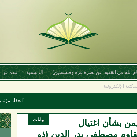
أمام الله في القعود عن نصرة غزة وفلسطين)
الرئيسية
نبذة عن ا
مكتبة الإلكترونية
انعقاد مؤتمر علماء اليمن السنوي بعنوان "موقف علماء الأمة تجاه حرب الإبادة والتجويع في غزة ومخطط إسرائيل الكبرى"
بيانات
يمن بشأن اغتيال
مقاوم مصطفى بدر الدين (ذو