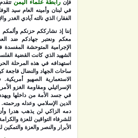
رابطة علماء اليمن
فإن
تتقدم 
في لبنان وأمينه العام سيد الوف
الفقار) الذي نالته آيادي الغدر وال
إننا إذ نشارككم حزنكم وألمكم و
معكم ونعتبر جهادكم ضد العد
الإجرامية المتوحشة المفسدة 
الشهيد الذي كانت القضية الفلسطي
استهدافه في هذه المرحلة الحرج
ساحات الجهاد والنضال فاجعة كب
الاستعمارية الصهيو أمريكية.
الإسرائيلي ومقاومة الغزو الأم
في جسد الأمة من داخلها ويهدد 
الدين الإسلامي وعدله ورحمته. ن
دمه الزاكي لن يذهب هدرا وأن
للشرفاء التواقين للعزة والكرام
الأبرار والنصر والعزة والتمكين ل