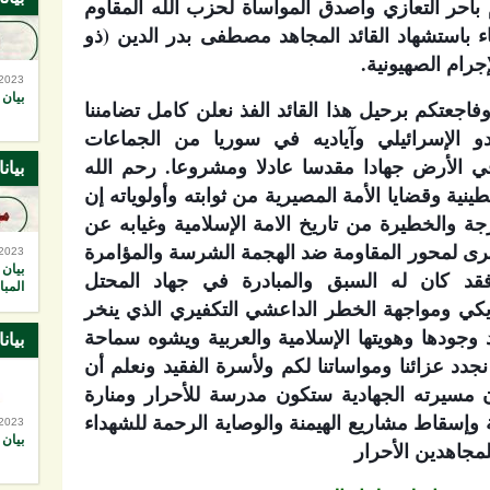
بأحر التعازي وأصدق المواساة لحزب الله المقاوم
اء باستشهاد القائد المجاهد مصطفى بدر الدين (ذو
إجرام الصهيونية.
-2023
بيان 
فاجعتكم برحيل هذا القائد الفذ نعلن كامل تضامننا
و الإسرائيلي وآياديه في سوريا من الجماعات
في الأرض جهادا مقدسا عادلا ومشروعا.
رحم الله
بيان
نية وقضايا الأمة المصيرية من ثوابته وأولوياته إن
ة والخطيرة من تاريخ الامة الإسلامية وغيابه عن
رى لمحور المقاومة ضد الهجمة الشرسة والمؤامرة
-2023
بيان 
 فقد كان له السبق والمبادرة في جهاد المحتل
المبا
ريكي ومواجهة الخطر الداعشي التكفيري الذي ينخر
وجودها وهويتها الإسلامية والعربية ويشوه سماحة
بيان
جدد عزائنا ومواساتنا لكم ولأسرة الفقيد ونعلم أن
 مسيرته الجهادية ستكون مدرسة للأحرار ومنارة
ة وإسقاط مشاريع الهيمنة والوصاية الرحمة للشهداء
-2023
بيان ر
لمجاهدين الأحرار