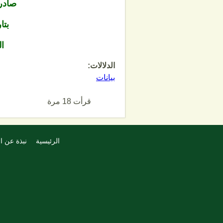
صادر
بتا
ا
الدلالات:
بيانات
قرأت 18 مرة
الرئيسية
نبذة عن ا