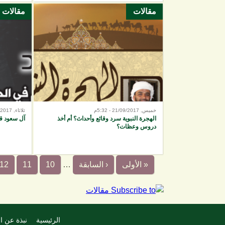
مقالات
مقالات
خميس, 21/09/2017 - 5:32م
ثلاثاء, 19/09/2017 - 8:30م
الهجرة النبوية سرد وقائع وأحداث؟ أم أخذ
آل سعود قص
دروس وعظات؟
« الأولى
‹ السابقة
…
10
11
12
الرئيسية
نبذة عن ا