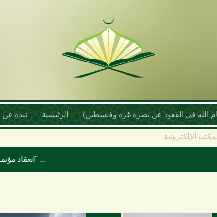
أمام الله في القعود عن نصرة غزة وفلسطين)
الرئيسية
نبذة عن ا
مكتبة الإلكترونية
انعقاد مؤتمر علماء اليمن السنوي بعنوان "موقف علماء الأمة تجاه حرب الإبادة والتجويع في غزة ومخطط إسرائيل الكبرى"