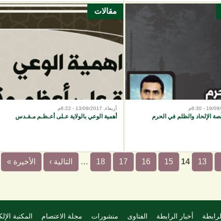
مقالات
أربعاء, 13/09/2017 - 8:22م
ة الإلحاد والظلم في الحرم
أهمية الوعي بالولاية عـلى أعـظـم مـقـدس
13
14
15
16
17
18
…
التالية ›
الأخيرة »
لرابطة
أخبار الرابطة
الفتاوى
منشورات
مجلة الاعتصام
المكتبة الإلك