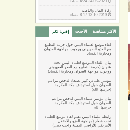
24-05-2020 4:24 صباحا

زكاة المال والذهب
13-10-2019 8:17 مساء

الأكثر مشاهدة
الأحدث
إخترنا لكم
(active tab)
‏لقاء موسع لعلماء اليمن حول حرمة التطبيع
مع العدو الصهيوني ووجوب مواجهة العدوان
ومحاربة الفساد
بيان اللقاء الموسع لعلماء اليمن تحت
عنوان (حرمة التطبيع مع العدو الصهيوني
ووجوب مواجهة العدوان ومحاربة الفساد)
مؤتمر علمائي كبير بصنعاء لدحض مزاعم
العدوان حول استهداف مكة المكرمة
(حرسها الله)
بيان مؤتمر علماء اليمن لدحض مزاعم
العدوان حول استهداف مكة المكرمة
حرسها الله
رابطة علماء اليمن تقيم لقاء موسع للعلماء
تحت شعار (مواجهة الغزو والاحتلال
الأمريكي للأراضي اليمنية واجب ديني)