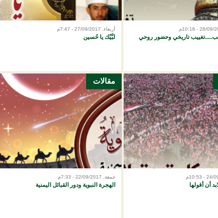
أربعاء, 27/09/2017 - 7:47م
ب.....تغييب تاريخي وحضور روحي
لبَّيْك يا حُسين
مقالات
جمعة, 22/09/2017 - 7:33م
بد أن أقولها
الهجرة النبوية ودور القبائل اليمنية