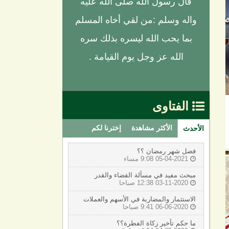
قال رسول الله صلى الله عليه
واله وسلم :من لقي أخاه المسلم
بما يحب الله ليسره بذلك سره
الله عز وجل يوم القيامة .
الفتاوى

الأكثر مشاهدة
إخترنا لكم
الأحدث
فضل شهر رمضان ؟؟
05-04-2021 9:08 مساء

مبحث مفيد في مسألة القضاء والقدر
03-11-2020 12:38 صباحا

الاستثمار والمضاربة في الأسهم والعملات
06-06-2020 9:41 صباحا

ما حكم تأخير زكاة الفطرة؟؟