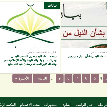
بيانات
ثلاثاء, 09/06/2020 - 9:44ص
 علماء اليمن بشأن النيل من رموز
رابطة علماء اليمن تعزي الشعب اليمني
وحركات الجهاد والمقاومة والأمة الإسلامية في
وفاة الدكتور المجاهد رمضان عبد الله شلح
4
5
6
7
8
9
…
التالية ›
الأخيرة »
لرابطة
أخبار الرابطة
الفتاوى
منشورات
مجلة الاعتصام
المكتبة الإلك