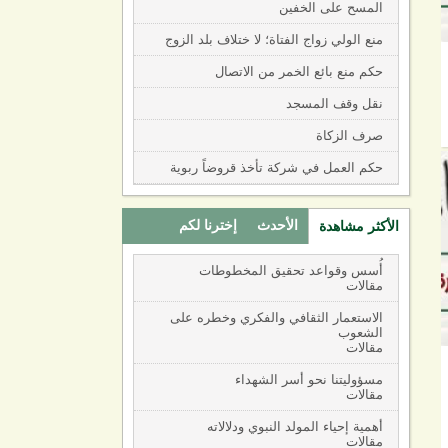
المسح على الخفين
منع الولي زواج الفتاة؛ لا ختلاف بلد الزوج
حكم منع بائع الخمر من الاتصال
نقل وقف المسجد
صرف الزكاة
حكم العمل في شركة تأخذ قروضاً ربوية
الأحدث
إخترنا لكم
الأكثر مشاهدة
(active tab)
أُسس وقواعد تحقيق المخطوطات
مقالات
الاستعمار الثقافي والفكري وخطره على
الشعوب
مقالات
مسؤوليتنا نحو أسر الشهداء
مقالات
أهمية إحياء المولد النبوي ودلالاته
مقالات