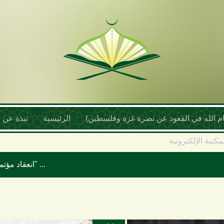
أمام الله في القعود عن نصرة غزة وفلسطين)
الرئيسية
نبذة عن ا
مكتبة الإلكترونية
انعقاد مؤتمر علماء اليمن السنوي بعنوان "موقف علماء الأمة تجاه حرب الإبادة والتجويع في غزة ومخطط إسرائيل الكبرى"