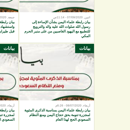
اثنين, 07/09/2020 - 11:14ص
جمعة, 28/08/2020 - 7:03م
بيان رابطة علماء اليمن بشأن الإساءة إلى
بيان رابطة
رسول الله صلوات الله عليه واله والترويج
واستشهاد ا
للتطبيع مع اليهود الغاصبين من على منبر الحرم
قبل طيران 
المكي
بيانات
بيانات
أربعاء, 08/07/2020 - 6:26م
أربعاء, 08/07/2020 - 5:42م
بيان رابطة علماء اليمن بمناسبة الذكرى المئوية
بيان رابطة
لمجزرة تنومة بحق حجاج اليمن ومنع النظام
لمجزرة تنو
السعودي الحج لهذا العام
السعودي ال