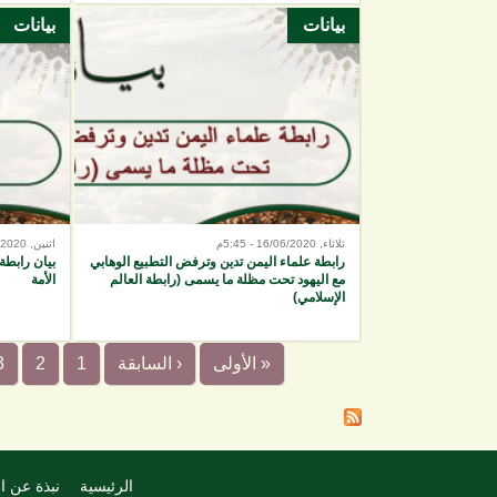
بيانات
بيانات
ثلاثاء, 16/06/2020 - 5:45م
اثنين, 15/06/2020 - 7:42م
رابطة علماء اليمن تدين وترفض التطبيع الوهابي
بيان رابطة
مع اليهود تحت مظلة ما يسمى (رابطة العالم
الأمة
الإسلامي)
« الأولى
‹ السابقة
1
2
3
الرئيسية
نبذة عن ا