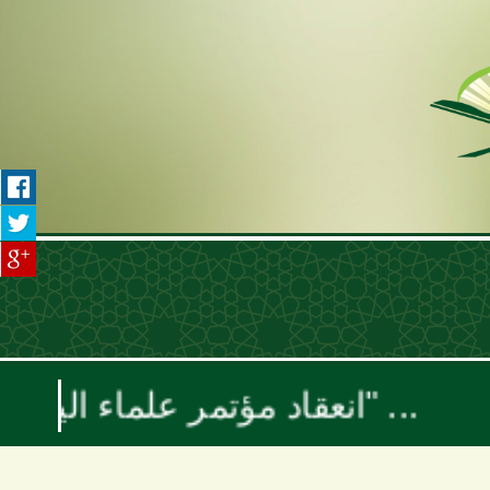
انعقاد مؤتمر علماء اليمن السنوي بعنوان "موقف علماء الأمة تجاه حرب الإبادة والتجويع في غزة ومخطط إسرائيل الكبرى"