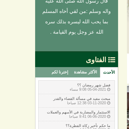
قال رسول الله صلى الله عليه
واله وسلم :من لقي أخاه المسلم
بما يحب الله ليسره بذلك سره
الله عز وجل يوم القيامة .
الفتاوى

الأكثر مشاهدة
إخترنا لكم
الأحدث
فضل شهر رمضان ؟؟
05-04-2021 9:08 مساء

مبحث مفيد في مسألة القضاء والقدر
03-11-2020 12:38 صباحا

الاستثمار والمضاربة في الأسهم والعملات
06-06-2020 9:41 صباحا

ما حكم تأخير زكاة الفطرة؟؟