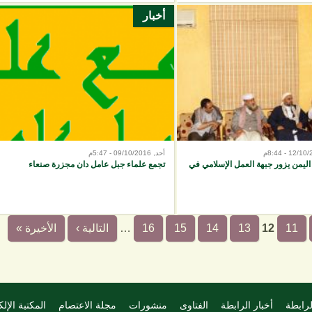
أخبار
أحد, 09/10/2016 - 5:47م
اليمن يزور جبهة العمل الإسلامي في
تجمع علماء جبل عامل دان مجزرة صنعاء
11
12
13
14
15
16
…
التالية ›
الأخيرة »
لرابطة
أخبار الرابطة
الفتاوى
منشورات
مجلة الاعتصام
المكتبة الإلك