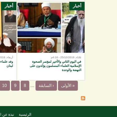
أخبار
أخبار
ثلاثاء, 25/10/2016 - 4:16م
أربعاء, 12/10/2016 - 8:44م
في اليوم الثاني والأخير لمؤتمر الصحوة
وفد علماء 
الإسلامية العلماء المسلمون يؤكدون على
لبنان
النهضة والوحدة
« الأولى
‹ السابقة
…
8
9
10
الرئيسية
نبذة عن ا