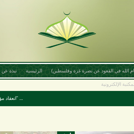
أمام الله في القعود عن نصرة غزة وفلسطين)
الرئيسية
نبذة عن ا
مكتبة الإلكترونية
انعقاد مؤتمر علماء اليمن السنوي بعنوان "موقف علماء الأمة تجاه حرب الإبادة والتجويع في غزة ومخطط إسرائيل الكبرى"