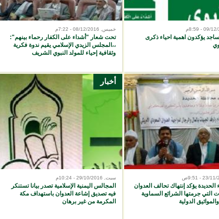
خميس, 08/12/2016 - 7:22م
اجد يؤكدون اهمية احياء ذكرى
تحت شعار "أشداء على الكفار رحماء بينهم":
وي
،،المجلس الزيدي الإسلامي يقيم ندوة فكرية
وثقافية إحياء للمولد النبوي الشريف
أخبار
سبت, 29/10/2016 - 10:24م
 الحديدة يؤكد إنتهاك تحالف العدوان
المجالس اليمنية الإسلامية تصدر بيانا تستنكر
 التي جرمتها الشرائع السماوية
فيه تصديق إشاعة العدوان باستهداف مكة
المواثيق الدولية
المكرمة من غير برهان