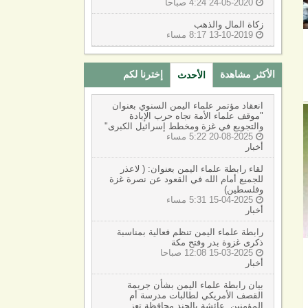
24-05-2020 4:24 صباحا

زكاة المال والذهب
13-10-2019 8:17 مساء

الأكثر مشاهدة
إخترنا لكم
الأحدث
(active tab)
انعقاد مؤتمر علماء اليمن السنوي بعنوان
"موقف علماء الأمة تجاه حرب الإبادة
والتجويع في غزة ومخطط إسرائيل الكبرى"
20-08-2025 5:22 مساء

أخبار
لقاء رابطة علماء اليمن بعنوان: ( لاعذر
للجميع أمام الله في القعود عن نصرة غزة
وفلسطين)
15-04-2025 5:31 مساء

أخبار
رابطة علماء اليمن تنظم فعالية بمناسبة
ذكرى غزوة بدر وفتح مكة
15-03-2025 12:08 صباحا

أخبار
بيان رابطة علماء اليمن بشأن جريمة
القصف الأمريكي لطالبات مدرسة أم
المؤمنين. عائشة بالجند محافظة تعز