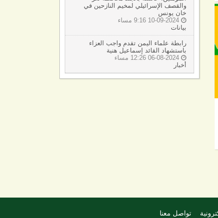
والقصف الإسرائيلي لمخيم النازحين في
خان يونس
10-09-2024 9:16 مساء

بيانات
رابطة علماء اليمن تقدم واجب العزاء
باستشهاد القائد إسماعيل هنية
06-08-2024 12:26 مساء

أخبار
ترونية
تواصل معنا