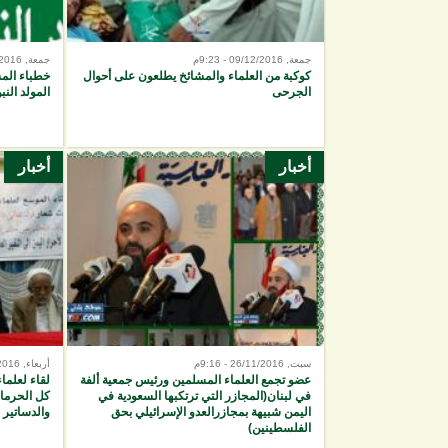
جمعة, 09/12/2016 - 9:23م
جمعة, 09/12/2016 - 8:59م
كوكبة من العلماء والمشائخ يطلعون على أحوال
خطباء المس
الجرحى
المولد النب
أخبار
أخبار
سبت, 26/11/2016 - 9:16م
أربعاء, 23/11/2016 - 9:51ص
عضو تجمع العلماء المسلمين ورئيس جمعية ألفة
لقاء لعلماء
في لبنان(المجازر التي ترتكبها السعودية في
كل الحرمات
اليمن شبيهة بمجازرالعدو الإسرائيلي بحق
والدساتير و
الفلسطينين)