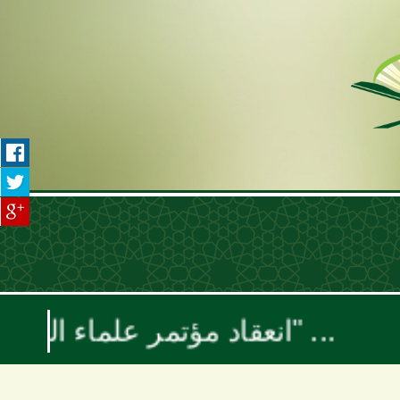
انعقاد مؤتمر علماء اليمن السنوي بعنوان "موقف علماء الأمة تجاه حرب الإبادة والتجويع في غزة ومخطط إسرائيل الكبرى"