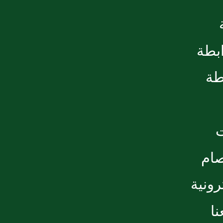
ابطة
طة
صام
رونية
ا