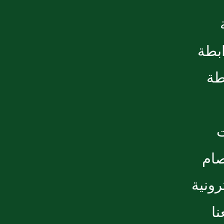
ابطة
طة
صام
رونية
ا