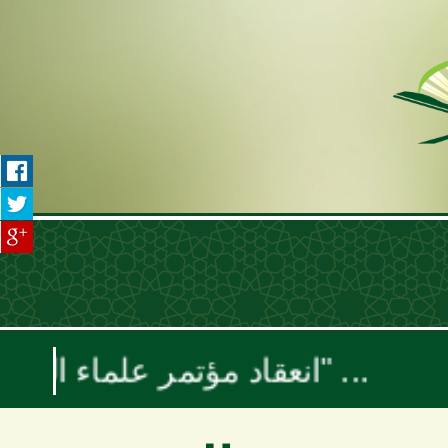
انعقاد مؤتمر علماء اليمن السنوي بعنوان "موقف علماء الأمة تجاه حرب الإبادة والتجويع في غزة ومخطط إسرائيل الكبرى"