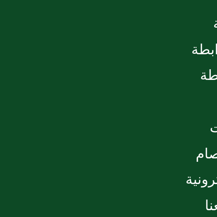
ابطة
طة
صام
رونية
ا