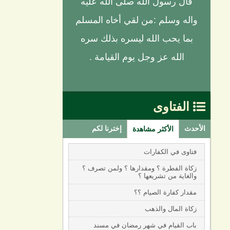
قال رسول الله صلى الله عليه
واله وسلم :من لقي أخاه المسلم
بما يحب الله ليسره بذلك سره
الله عز وجل يوم القيامة .
الفتاوى

الأحدث
إخترنا لكم
الأكثر مشاهدة
فتاوى في الكفارات
زكاة الفطرة ؟ ومقدارها ؟ ولمن تصرف ؟
والغاية من تشريعها ؟
مقدار كفارة الصيام ؟؟
زكاة المال والذهب
باب القيام في شهر رمضان في مسند