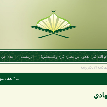
أمام الله في القعود عن نصرة غزة وفلسطين)
الرئيسية
نبذة عن ا
مكتبة الإلكترونية
انعقاد مؤتمر علماء اليمن السنوي بعنوان "موقف علماء الأمة تجاه حرب الإبادة والتجويع في غزة ومخطط إسرائيل الكبرى"
هادي