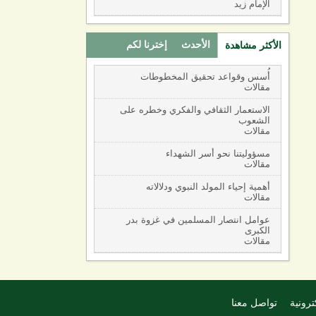
الإمام زيد
الأحدث
إخترنا لكم
الأكثر مشاهدة
(active tab)
أُسس وقواعد تحقيق المخطوطات
مقالات
الاستعمار الثقافي والفكري وخطره على
الشعوب
مقالات
مسؤوليتنا نحو أسر الشهداء
مقالات
أهمية إحياء المولد النبوي ودلالاته
مقالات
عوامل انتصار المسلمين في غزوة بدر
الكبرى
مقالات
ترونية
تواصل معنا