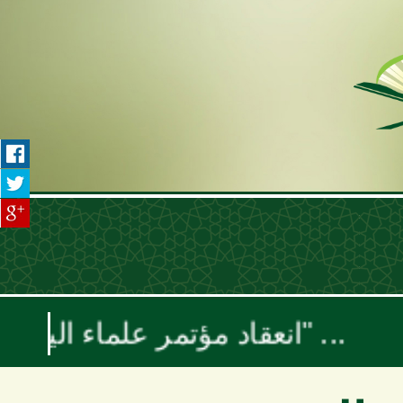
انعقاد مؤتمر علماء اليمن السنوي بعنوان "موقف علماء الأمة تجاه حرب الإبادة والتجويع في غزة ومخطط إسرائيل الكبرى"