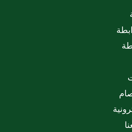
ابطة
طة
صام
رونية
ا