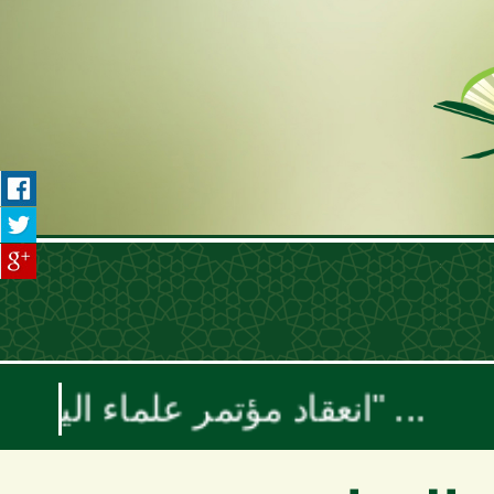
انعقاد مؤتمر علماء اليمن السنوي بعنوان "موقف علماء الأمة تجاه حرب الإبادة والتجويع في غزة ومخطط إسرائيل الكبرى"