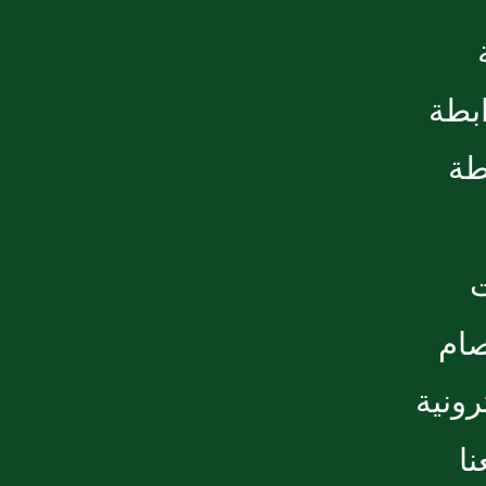
ابطة
طة
صام
رونية
ا