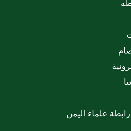
طة
صام
رونية
ا
ابطة علماء اليمن