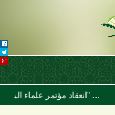
انعقاد مؤتمر علماء اليمن السنوي بعنوان "موقف علماء الأمة تجاه حرب الإبادة والتجويع في غزة ومخطط إسرائيل الكبرى"