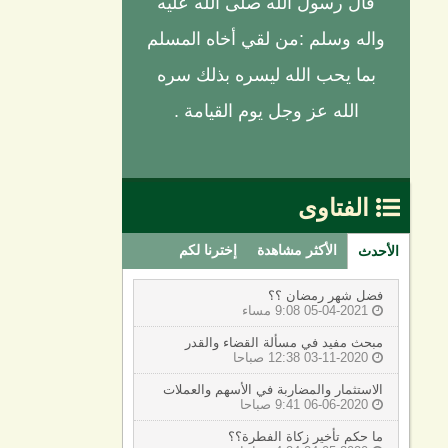
قال رسول الله صلى الله عليه
واله وسلم :من لقي أخاه المسلم
بما يحب الله ليسره بذلك سره
الله عز وجل يوم القيامة .
الفتاوى

الأكثر مشاهدة
إخترنا لكم
الأحدث
فضل شهر رمضان ؟؟
05-04-2021 9:08 مساء

مبحث مفيد في مسألة القضاء والقدر
03-11-2020 12:38 صباحا

الاستثمار والمضاربة في الأسهم والعملات
06-06-2020 9:41 صباحا

ما حكم تأخير زكاة الفطرة؟؟