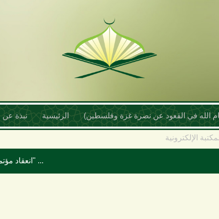
أمام الله في القعود عن نصرة غزة وفلسطين)
الرئيسية
نبذة عن ا
مكتبة الإلكترونية
انعقاد مؤتمر علماء اليمن السنوي بعنوان "موقف علماء الأمة تجاه حرب الإبادة والتجويع في غزة ومخطط إسرائيل الكبرى"