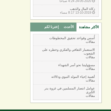
24-05-2020 4:24 صباحا

زكاة المال والذهب
13-10-2019 8:17 مساء

الأحدث
إخترنا لكم
الأكثر مشاهدة
(active tab)
أُسس وقواعد تحقيق المخطوطات
مقالات
الاستعمار الثقافي والفكري وخطره على
الشعوب
مقالات
مسؤوليتنا نحو أسر الشهداء
مقالات
أهمية إحياء المولد النبوي ودلالاته
مقالات
عوامل انتصار المسلمين في غزوة بدر
الكبرى
مقالات