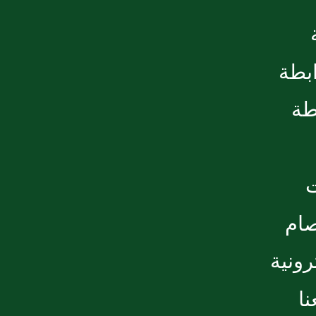
ابطة
طة
صام
رونية
ا