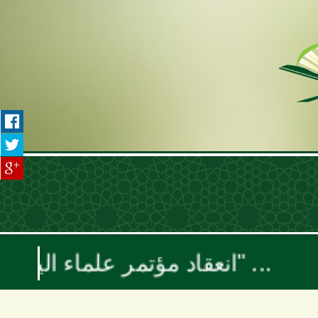
انعقاد مؤتمر علماء اليمن السنوي بعنوان "موقف علماء الأمة تجاه حرب الإبادة والتجويع في غزة ومخطط إسرائيل الكبرى"