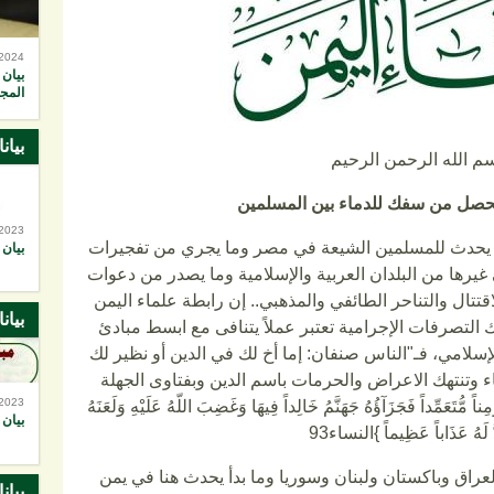
-2024
بيان 
المجا
بيان
م الله الرحمن الرحيم
يحصل من سفك للدماء بين المسلمين
-2023
 ما يحدث للمسلمين الشيعة في مصر وما يجري من تفجيرات
بيان 
يرها من البلدان العربية والإسلامية وما يصدر من دعوات
تتال والتناحر الطائفي والمذهبي.. إن رابطة علماء اليمن
بيان
 التصرفات الإجرامية تعتبر عملاً يتنافى مع ابسط مبادئ
إسلامي، فـ"الناس صنفان: إما أخ لك في الدين أو نظير لك
ء وتنتهك الاعراض والحرمات باسم الدين وبفتاوى الجهلة
-2023
عَمِّداً فَجَزَآؤُهُ جَهَنَّمُ خَالِداً فِيهَا وَغَضِبَ اللّهُ عَلَيْهِ وَلَعَنَهُ
بيان 
َّ لَهُ عَذَاباً عَظِيماً }النساء93
اق وباكستان ولبنان وسوريا وما بدأ يحدث هنا في يمن
بيان