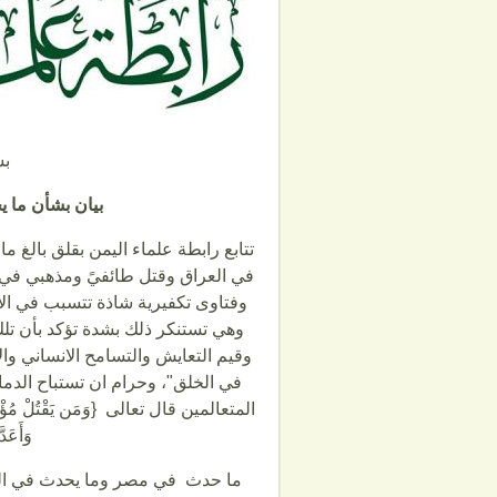
بس
بيان بشأن ما 
تتابع رابطة علماء اليمن بقلق بالغ
في العراق وقتل طائفيً ومذهبي في غ
وفتاوى تكفيرية شاذة تتسبب في الاق
وهي تستنكر ذلك بشدة تؤكد بأن تلك
وقيم التعايش والتسامح الانساني وال
في الخلق"، وحرام ان تستباح الدما
المتعالمين قال تعالى {وَمَن يَقْتُلْ مُؤْمِناً مُّتَ
وَأَعَد
ما حدث في مصر وما يحدث في العر