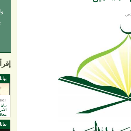
ق
وا
ب
إقرأ 
بيان
-2024
بيان 
الأمر
محاف
خان 
بيان