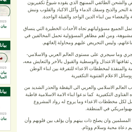
ض والشحن الطائفي الممنهج الذي يقوده شيوخً تكفيريون
 النحر والذبح وسفك الدماء وأكل الاكباد والقلوب ونبش
البغضاء بين ابناء الدين الواحد والقبلة الواحدة.
-2023
بيان 
حمل الجميع مسؤولياتهم تجاه الأحداث الخطيرة التي ينساق
مشبوهة، ومن أهم مظاهر المسؤولية تحمل المخالفين في
اعاتهم، وليس التحريض عليهم ومحاولة إلغائهم.
بيان
 يجري وما سيجري على مستوى العالم العربي والاسلامي-
ثقافتها الاعتدال والوسطية والقبول بالأخر والتعايش معه،
ة والمنفذة لمخططات الاعداء للتفرقة بين ابناء الوطن
-2023
بيان 
سائل الاعلام الفتنوية التكفيرية
المبا
ب العالم الاسلامي والعربي الى اليقظة والحذر الشديد من
بيان
 الفتاوى التكفيرية كما ندعوا ابناء الامة الاسلامية قاطبة
امل لكل مخططات الاعداء وما يروج له رواد المشروع
هيوامريكي في المنطقة.
-2023
بيان ر
 المسلمين وان يصلح ذات بينهم وأن يؤلف بين قلوبهم وأن
م دعاة محبة وسلام ووئام.