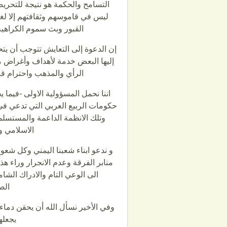
التسامح والحكمة هو نتيجة للتحري
ليس في قاموسهم وثقافتهم إلا لغة
القبور وبث سموم الكراهية و
إن الدعوة إلى التعايش تتوجب أن يت
إليها البعض خدمة لأهداف وأغراض 
الرأي والمذهب واحترام قن
اننا نحمل المسؤولية الاولى -فيما
حكومات الربيع العربي التي تدعي في 
وتلك الانظمة الداعمة والمستسلم
الاسلامي وو
و ندعو ابناء شعبنا اليمني وكل شعو
منابر الفرقة وعدم الانجرار وراء هذه
الى الوعي التام والادراك الش
الص
وفي الأخير نسأل الله أن يحقن دماء
يجعله