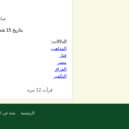
صاد
بتاريخ 15 شعبان 1434هـ الموافق 24/6/2013م
الدلالات:
المذاهب
قتل
مصر
العراق
التكفير
قرأت 12 مرة
الرئيسية
نبذة عن ا