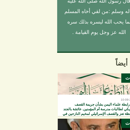
ال رسول الله صلى الله عليه
له وسلم :من لقي أخاه المسلم
ما يحب الله ليسره بذلك سره
الله عز وجل يوم القيامة .
أيضاً
ات
10-09
رابطة علماء اليمن بشأن جريمة القصف
يكي لطالبات مدرسة أم المؤمنين. عائشة بالجند
ظة تعز والقصف الإسرائيلي لمخيم النازحين في
يونس
ات