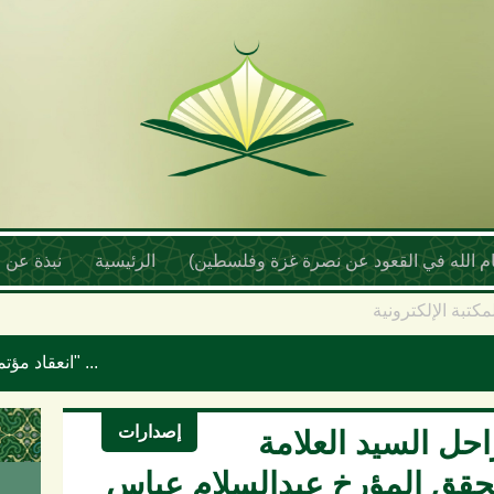
أمام الله في القعود عن نصرة غزة وفلسطين)
الرئيسية
نبذة عن ا
مكتبة الإلكترونية
انعقاد مؤتمر علماء اليمن السنوي بعنوان "موقف علماء الأمة تجاه حرب الإبادة والتجويع في غزة ومخطط إسرائيل الكبرى"
إصدارات
حل السيد العلامة
محقق المؤرخ عبدالسلام عباس