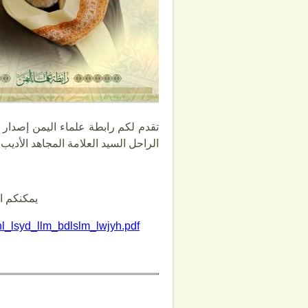
تقدم لكم رابطة علماء اليمن إصدار خ
الراحل السيد العلامة المجاهد الأدي
يمكنكم ا
hl_lsyd_llm_bdlslm_lwjyh.pdf