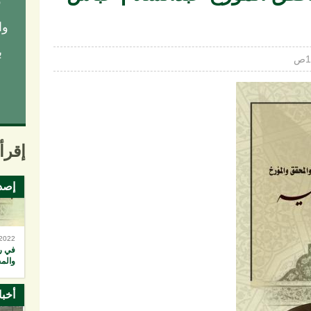
ق
وا
ب
إقرأ 
إصد
-2022
في رح
والم
أخبا