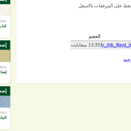
ضغط على المرفقات بالاسفل
-2021
كتاب
الحجم
fy_rhb_lfqyd_l
13.35 ميغابايت
إصد
جيه
-2021
إيضاح
إصد
-2021
البيا