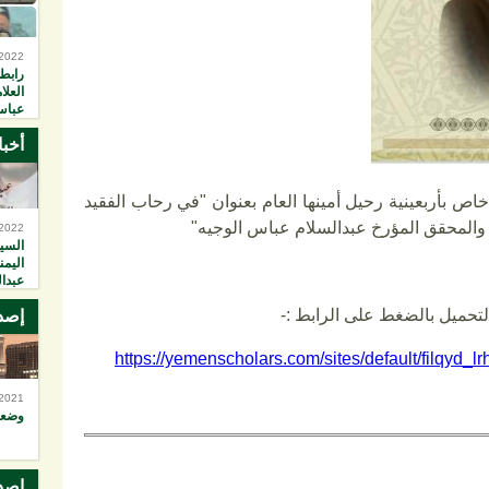
-2022
رابطة
العلا
عباس
أخبا
اص بأربعينية رحيل أمينها العام بعنوان "في رحاب الفقيد
ب والمحقق المؤرخ عبدالسلام عباس الوجيه"
-2022
السيد
اليمن
عبدال
لتحميل بالضغط على الرابط :-
إصد
https://yemenscholars.com/sites/default/fil
qyd_lr
-2021
وضعي
إصد