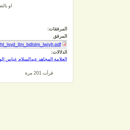
او بال
المرفقات:
المرفق
rhl_lsyd_llm_bdlslm_lwjyh.pdf
الدلالات:
العلامة المجاهد عبدالسلام عباس الو
قرأت 201 مرة