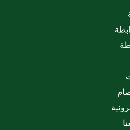
ابطة
طة
صام
رونية
ا