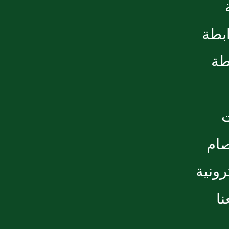
ابطة
طة
صام
رونية
ا