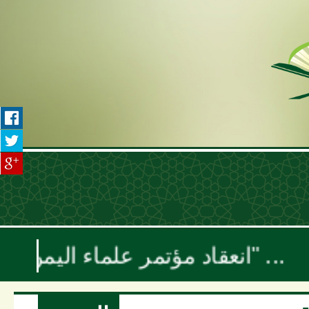
انعقاد مؤتمر علماء اليمن السنوي بعنوان "موقف علماء الأمة تجاه حرب الإبادة والتجويع في غزة ومخطط إسرائيل الكبرى"