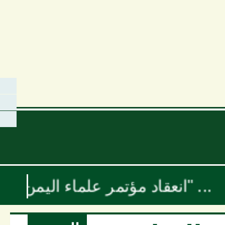
انعقاد مؤتمر علماء اليمن السنوي بعنوان "موقف علماء الأمة تجاه حرب الإبادة والتجويع في غزة ومخطط إسرائيل الكبرى"