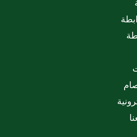
ابطة
طة
صام
رونية
ا