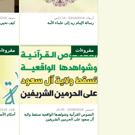
أربعاء, 03/10/2018 - 11:16ص
جمعة, 14/09/2018 - 7:34م
رسالة الإمام زيد إلى علماء الأمة
كيف نحيي 
مقروءات
مقروءا
خميس, 23/08/2018 - 5:00م
ثلاثاء, 21/08/2018 - 9:41ص
النصوص القرآنية وشواهدها الواقعية تسقط ولاية
أحكام الأض
آل سعود على الحرمين الشريفين