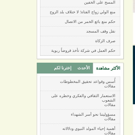
المسح على الخفين
منع الولي زواج الفتاة؛ لا ختلاف بلد الزوج
حكم منع بائع الخمر من الاتصال
نقل وقف المسجد
صرف الزكاة
حكم العمل في شركة تأخذ قروضاً ربوية
الأحدث
إخترنا لكم
الأكثر مشاهدة
(active tab)
أُسس وقواعد تحقيق المخطوطات
مقالات
الاستعمار الثقافي والفكري وخطره على
الشعوب
مقالات
مسؤوليتنا نحو أسر الشهداء
مقالات
أهمية إحياء المولد النبوي ودلالاته
مقالات