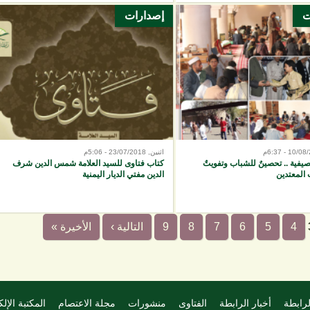
ت
إصدارات
اثنين, 23/07/2018 - 5:06م
صيفية .. تحصينٌ للشباب وتفويتٌ
كتاب فتاوى للسيد العلامة شمس الدين شرف
لمعتدين
الدين مفتي الديار اليمنية
4
5
6
7
8
9
التالية ›
الأخيرة »
لرابطة
أخبار الرابطة
الفتاوى
منشورات
مجلة الاعتصام
المكتبة الإلك