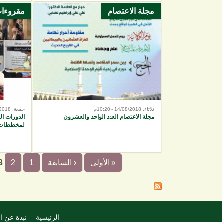
مجلة الاعتصام
مقروءا
ثلاثاء, 14/08/2018 - 10:20م
جمعة, 10/08/2018 - 6:37م
مجلة الاعتصام العدد الواحد والعشرون
الدورات ال
لمخططات ا
« الأولى
‹ السابقة
1
2
3
الرئيسية
نبذة عن ا