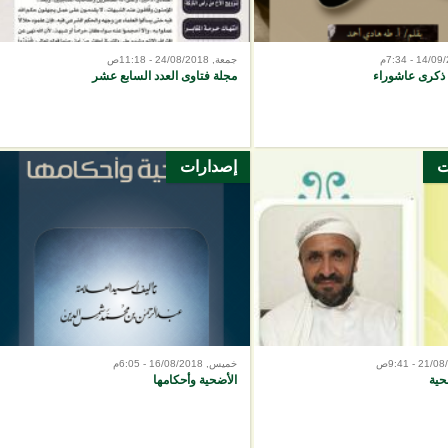
جمعة, 24/08/2018 - 11:18ص
ذكرى عاشوراء
مجلة فتاوى العدد السابع عشر
ت
إصدارات
خميس, 16/08/2018 - 6:05م
حية
الأضحية وأحكامها