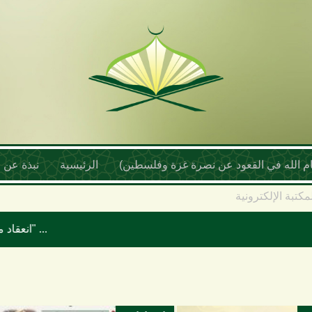
أمام الله في القعود عن نصرة غزة وفلسطين)
الرئيسية
نبذة عن ا
مكتبة الإلكترونية
انعقاد مؤتمر علماء اليمن السنوي بعنوان "موقف علماء الأمة تجاه حرب الإبادة والتجويع في غزة ومخطط إسرائيل الكبرى"