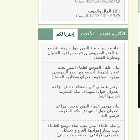
24-05-2020 4:24 صباحا

زكاة المال والذهب
13-10-2019 8:17 مساء

الأكثر مشاهدة
الأحدث
إخترنا لكم
(active tab)
‏لقاء موسع لعلماء اليمن حول حرمة التطبيع
مع العدو الصهيوني ووجوب مواجهة العدوان
ومحاربة الفساد
بيان اللقاء الموسع لعلماء اليمن تحت
عنوان (حرمة التطبيع مع العدو الصهيوني
ووجوب مواجهة العدوان ومحاربة الفساد)
مؤتمر علمائي كبير بصنعاء لدحض مزاعم
العدوان حول استهداف مكة المكرمة
(حرسها الله)
بيان مؤتمر علماء اليمن لدحض مزاعم
العدوان حول استهداف مكة المكرمة
حرسها الله
رابطة علماء اليمن تقيم لقاء موسع للعلماء
تحت شعار (مواجهة الغزو والاحتلال
الأمريكي للأراضي اليمنية واجب ديني)