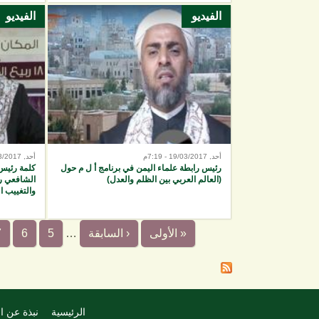
الفيديو
الفيديو
أحد, 19/03/2017 - 7:19م
أحد, 05/03/2017 - 10:25ص
رئيس رابطة علماء اليمن في برنامج أ ل م حول
كلمة رئيس 
(العالم العربي بين الظلم والعدل)
الشافعي رض
والتغييب 
« الأولى
‹ السابقة
…
5
6
7
الرئيسية
نبذة عن ا