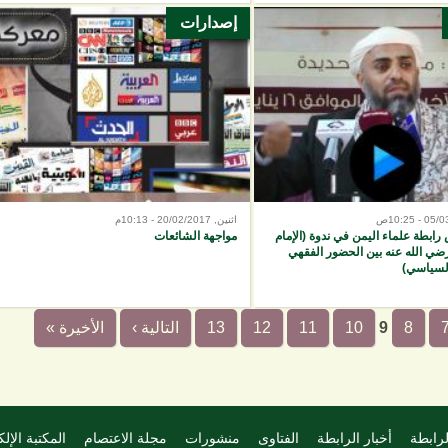
إصدارات
اثنين, 20/02/2017 - 10:13م
رابطة علماء اليمن في ندوة (الإمام
مواجهة الشائعات
ي الله عنه بين الحضور الفقهي
السياسي)
8
9
10
11
12
13
التالية ›
الأخيرة »
لرابطة
أخبار الرابطة
الفتاوى
منشورات
مجلة الاعتصام
المكتبة الإلك