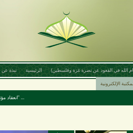
أمام الله في القعود عن نصرة غزة وفلسطين)
الرئيسية
نبذة عن ا
مكتبة الإلكترونية
انعقاد مؤتمر علماء اليمن السنوي بعنوان "موقف علماء الأمة تجاه حرب الإبادة والتجويع في غزة ومخطط إسرائيل الكبرى"