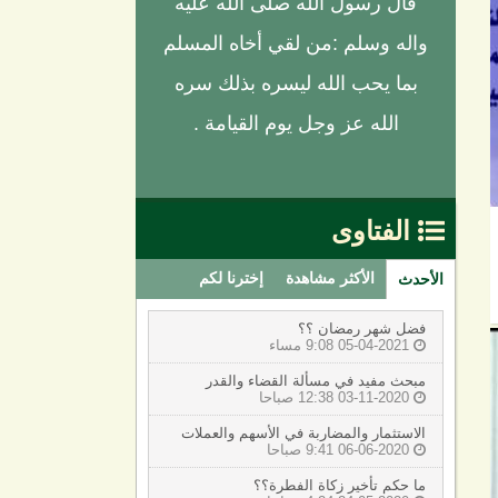
قال رسول الله صلى الله عليه
واله وسلم :من لقي أخاه المسلم
بما يحب الله ليسره بذلك سره
الله عز وجل يوم القيامة .
الفتاوى

الأكثر مشاهدة
إخترنا لكم
الأحدث
فضل شهر رمضان ؟؟
05-04-2021 9:08 مساء

مبحث مفيد في مسألة القضاء والقدر
03-11-2020 12:38 صباحا

الاستثمار والمضاربة في الأسهم والعملات
06-06-2020 9:41 صباحا

ما حكم تأخير زكاة الفطرة؟؟